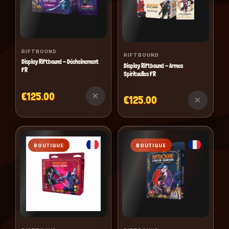
RIFTBOUND
RIFTBOUND
Display Riftbound - Déchaînement
Display Riftbound - Armes
FR
Spirituelles FR
×
€125.00
×
€125.00
BOUTIQUE
BOUTIQUE