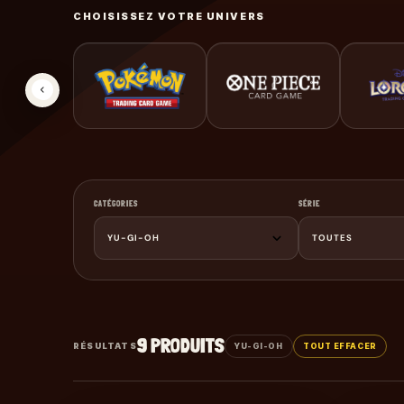
CHOISISSEZ VOTRE UNIVERS
CATÉGORIES
SÉRIE
YU-GI-OH
TOUTES
9
PRODUITS
RÉSULTATS
YU-GI-OH
TOUT EFFACER