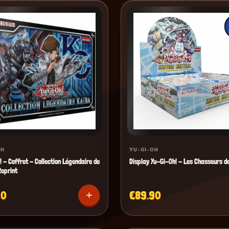
OH
YU-GI-OH
 - Coffret - Collection Légendaire de
Display Yu-Gi-Oh! - Les Chasseurs de
Reprint
90
€89.90
+