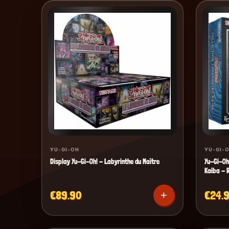
YU-GI-OH
YU-GI-
Display Yu-Gi-Oh! - Labyrinthe du Maître
Yu-Gi-Oh!
Kaiba - 
€89.90
€24.
+