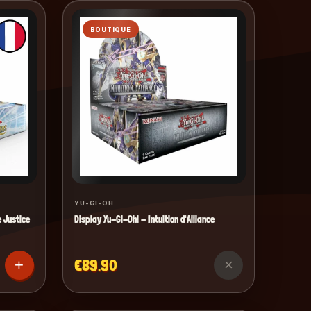
BOUTIQUE
YU-GI-OH
 Justice
Display Yu-Gi-Oh! - Intuition d'Alliance
€89.90
+
×