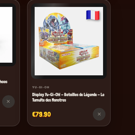
Chaos
YU-GI-OH
Display Yu-Gi-Oh! - Batailles de Légende - Le
Tumulte des Monstres
×
€79.90
×