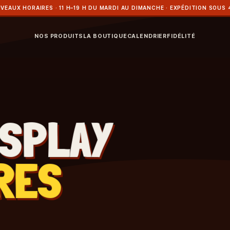
VEAUX HORAIRES · 11 H–19 H DU MARDI AU DIMANCHE · EXPÉDITION SOUS 
NOS PRODUITS
LA BOUTIQUE
CALENDRIER
FIDÉLITÉ
ISPLAY
RES