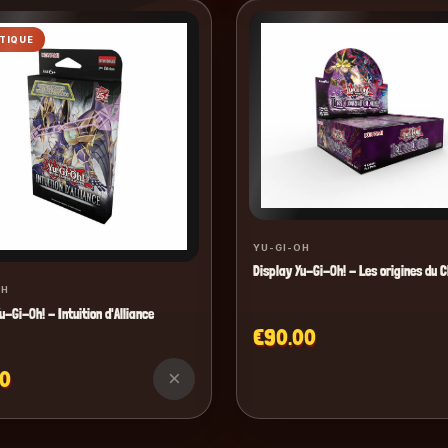
TIQUE
YU-GI-OH
Display Yu-Gi-Oh! - Les origines du 
OH
u-Gi-Oh! - Intuition d'Alliance
€90.00
90
×