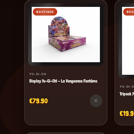
BOUTIQUE
BOU
YU-GI-OH
Display Yu-Gi-Oh! - La Vengeance Fantôme
YU-GI-
Tripack Y
€79.90
×
€19.