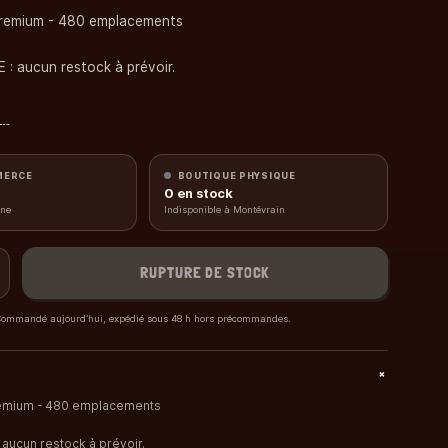
Premium - 480 emplacements
 : aucun restock à prévoir.
cm
MERCE
BOUTIQUE PHYSIQUE
0
en stock
gne
Indisponible à Montévrain
RUPTURE DE STOCK
ommandé aujourd’hui, expédié sous 48 h hors précommandes.
+
emium - 480 emplacements
 aucun restock à prévoir.