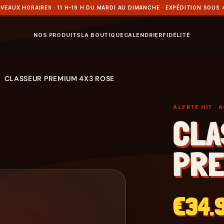
VEAUX HORAIRES · 11 H–19 H DU MARDI AU DIMANCHE · EXPÉDITION SOUS 
NOS PRODUITS
LA BOUTIQUE
CALENDRIER
FIDÉLITÉ
CLASSEUR PREMIUM 4X3 ROSE
ALERTE HIT
· 
CLA
PRE
€34.