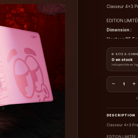
Classeur 4x3 
EDITION LIMITÉE
Dimension :
Hauteur 35,5
Largeur 32cm
SITE E-COM
0
en stock
Indisponible en li
−
+
1
C
DESCRIPTION
Classeur 4x3 Pr
EDITION LIMITÉE :