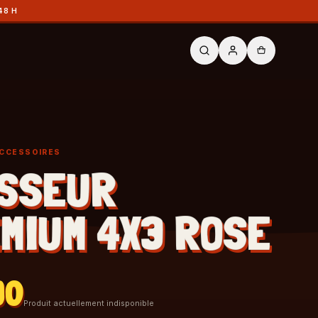
48 H
ACCESSOIRES
SSEUR
MIUM 4X3 ROSE
90
Produit actuellement indisponible