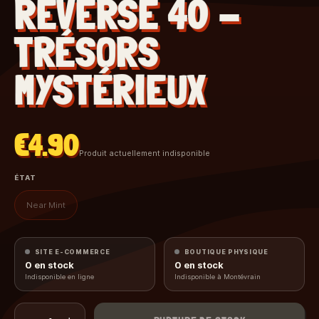
REVERSE 40 -
TRÉSORS
MYSTÉRIEUX
€4.90
Produit actuellement indisponible
ÉTAT
Near Mint
SITE E-COMMERCE
BOUTIQUE PHYSIQUE
0
en stock
0
en stock
Indisponible en ligne
Indisponible à Montévrain