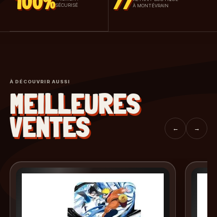
100%
77
SÉCURISÉ
À MONTÉVRAIN
À DÉCOUVRIR AUSSI
MEILLEURES
VENTES
←
→