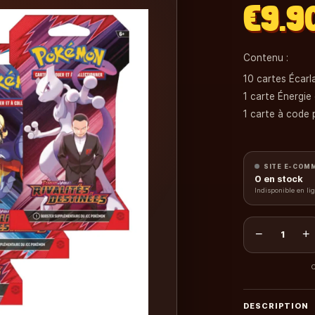
€9.9
Contenu :
10 cartes Écarl
1 carte Énergie
1 carte à code
Attention : vis
SITE E-COM
0
en stock
Indisponible en li
−
+
1
C
DESCRIPTION