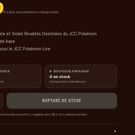
0
Produit actuellement indisponible
ate et Violet Rivalités Destinées du JCC Pokémon
 de base
 pour le JCC Pokémon Live
uel du booster aléatoire parmi 4
MERCE
BOUTIQUE PHYSIQUE
0
en stock
gne
Indisponible à Montévrain
RUPTURE DE STOCK
ommandé aujourd’hui, expédié sous 48 h hors précommandes.
+