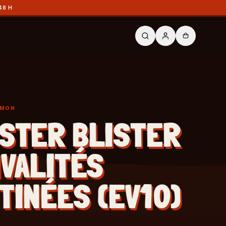
48 H
ÉMON
STER BLISTER
IVALITÉS
TINÉES (EV10)