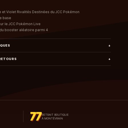
te et Violet Rivalités Destinées du JCC Pokémon
de base
our le JCC Pokémon Live
l du booster aléatoire parmi 4
IQUES
+
 RETOURS
+
77
RETRAIT BOUTIQUE
À MONTÉVRAIN