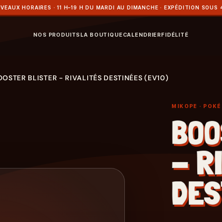
VEAUX HORAIRES · 11 H–19 H DU MARDI AU DIMANCHE · EXPÉDITION SOUS 
NOS PRODUITS
LA BOUTIQUE
CALENDRIER
FIDÉLITÉ
OOSTER BLISTER - RIVALITÉS DESTINÉES (EV10)
MIKOPE
· POK
BOO
- R
DES