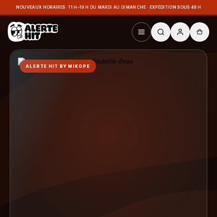
NOUVEAUX HORAIRES · 11 H–19 H DU MARDI AU DIMANCHE · EXPÉDITION SOUS 48 H
ALERTE HIT BY MIKOPE