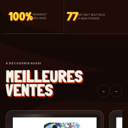
100%
77
PAIEMENT
RETRAIT BOUTIQUE
SÉCURISÉ
À MONTÉVRAIN
À DÉCOUVRIR AUSSI
MEILLEURES
VENTES
←
→