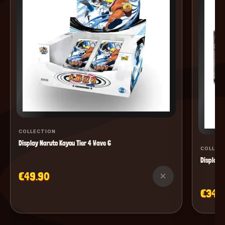
COLLECTION
Display Naruto Kayou Tier 4 Wave 6
COLLEC
Display M
€49.90
×
€34.