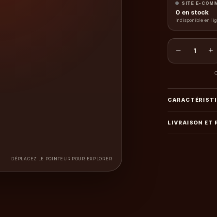
SITE E-COM
0
en stock
Indisponible en li
−
+
1
C
CARACTÉRIST
LIVRAISON ET
DÉPLACEZ LE POINTEUR POUR EXPLORER