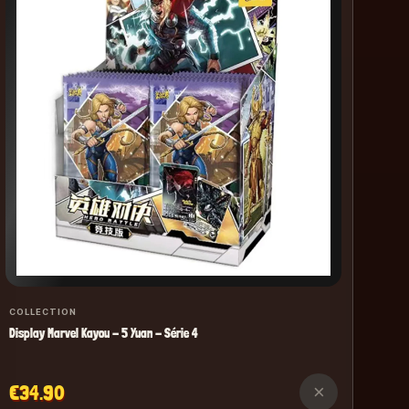
Play
€2
COLLECTION
Display Marvel Kayou - 5 Yuan - Série 4
€34.90
×