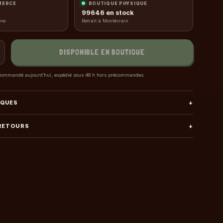
MERCE
BOUTIQUE PHYSIQUE
99646
en stock
gne
Retrait à Montévrain
DISPONIBLE EN BOUTIQUE
ommandé aujourd’hui, expédié sous 48 h hors précommandes.
IQUES
+
 RETOURS
+