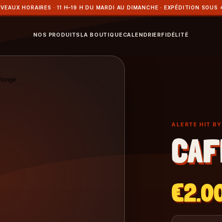
VEAUX HORAIRES · 11 H–19 H DU MARDI AU DIMANCHE · EXPÉDITION SOUS 
NOS PRODUITS
LA BOUTIQUE
CALENDRIER
FIDÉLITÉ
ALERTE HIT B
CAF
€2.0