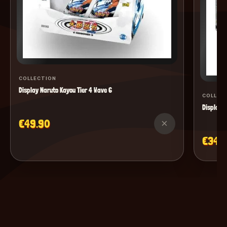
COLLECTION
Display Naruto Kayou Tier 4 Wave 6
COLLEC
Display M
€49.90
×
€34.