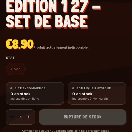
EDITION 1 27 -
SET DE BASE
€8.90
Produit actuellement indisponible
ÉTAT
Good
SITE E-COMMERCE
BOUTIQUE PHYSIQUE
0
en stock
0
en stock
Indisponible en ligne
Indisponible à Montévrain
−
+
RUPTURE DE STOCK
1
Commandé aujourd’hui, expédié sous 48 h hors précommandes.