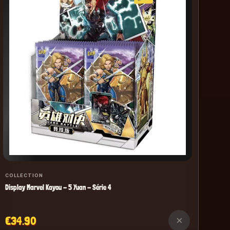
Play
€2
COLLECTION
Display Marvel Kayou - 5 Yuan - Série 4
€34.90
×