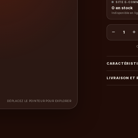
SITE E-COM
0
en stock
Indisponible en li
−
+
1
C
CARACTÉRIST
LIVRAISON ET
DÉPLACEZ LE POINTEUR POUR EXPLORER