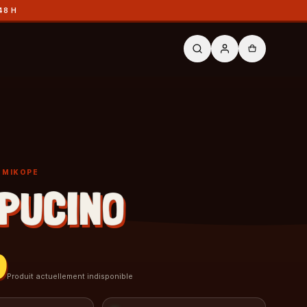
48 H
Y MIKOPE
PUCINO
0
Produit actuellement indisponible