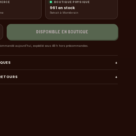
MERCE
BOUTIQUE PHYSIQUE
961
en stock
gne
Retrait à Montévrain
DISPONIBLE EN BOUTIQUE
ommandé aujourd’hui, expédié sous 48 h hors précommandes.
IQUES
+
 RETOURS
+