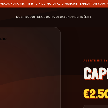
VEAUX HORAIRES · 11 H–19 H DU MARDI AU DIMANCHE · EXPÉDITION SOUS 
NOS PRODUITS
LA BOUTIQUE
CALENDRIER
FIDÉLITÉ
ALERTE HIT B
CAP
€2.5