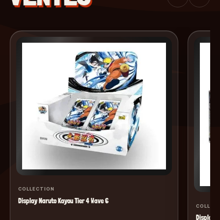
COLLECTION
Display Naruto Kayou Tier 4 Wave 6
COLLEC
Display M