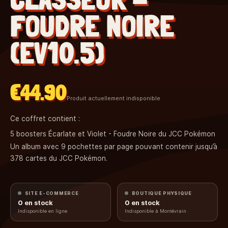
FOUDRE NOIRE
(EV10.5)
€44.90
Produit actuellement indisponible
Ce coffret contient :
5 boosters Écarlate et Violet - Foudre Noire du JCC Pokémon
Un album avec 9 pochettes par page pouvant contenir jusqu’à
378 cartes du JCC Pokémon.
SITE E-COMMERCE
BOUTIQUE PHYSIQUE
0
en stock
0
en stock
Indisponible en ligne
Indisponible à Montévrain