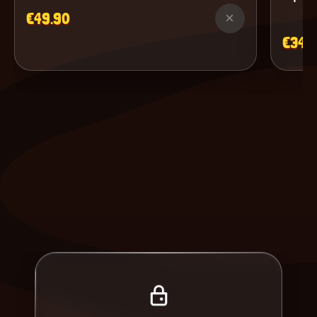
€49.90
×
€34.