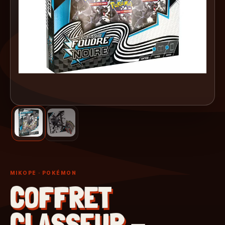
MIKOPE
· POKÉMON
COFFRET
CLASSEUR -