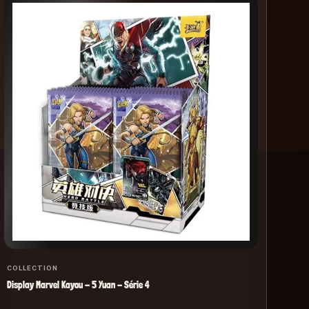
COL
Play
€2
COLLECTION
Display Marvel Kayou - 5 Yuan - Série 4