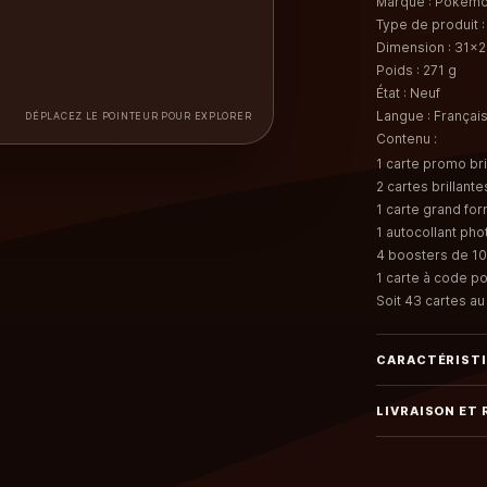
Marque : Pokém
Type de produit :
Dimension : 31x
Poids : 271 g
État : Neuf
Langue : Françai
DÉPLACEZ LE POINTEUR POUR EXPLORER
Contenu
:
1 carte promo bri
2 cartes brillan
1 carte grand for
1 autocollant pho
4 boosters de 10 
1 carte à code p
Soit 43 cartes au 
CARACTÉRIST
LIVRAISON ET