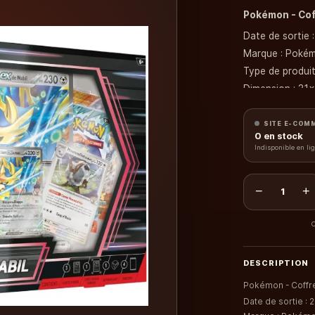
Pokémon - Cof
Date de sortie 
Marque : Poké
Type de produit
Dimension : 31
Poids : 271 g
État : Neuf
SITE E-COM
0
en stock
Langue : França
Indisponible en li
Contenu
:
1 carte promo b
−
+
1
2 cartes brill
1 carte grand f
C
1 autocollant 
4 boosters de 1
DESCRIPTION
1 carte à code
Pokémon - Coffre
Soit 43 cartes 
Date de sortie :