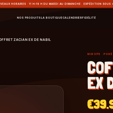
VEAUX HORAIRES · 11 H–19 H DU MARDI AU DIMANCHE · EXPÉDITION SOUS 
NOS PRODUITS
LA BOUTIQUE
CALENDRIER
FIDÉLITÉ
OFFRET ZACIAN EX DE NABIL
MIKOPE
· POK
COF
EX 
€39.