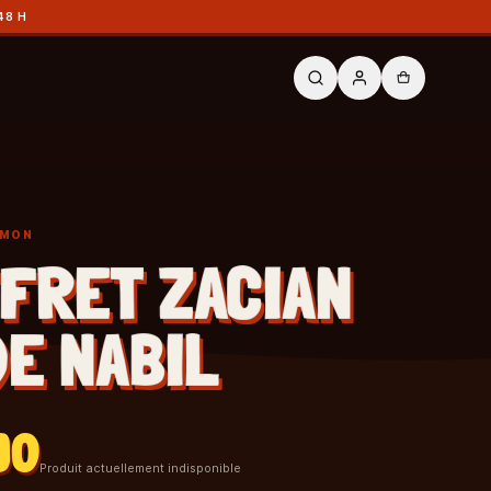
48 H
ÉMON
FRET ZACIAN
DE NABIL
90
Produit actuellement indisponible