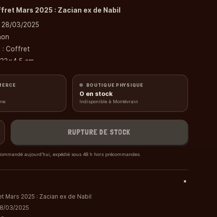
fret Mars 2025 : Zacian ex de Nabil
: 28/03/2025
mon
 : Coffret
x23x4,5 cm
MERCE
BOUTIQUE PHYSIQUE
0
en stock
ise
gne
Indisponible à Montévrain
rillante de Zacian ex de Nabil
RUPTURE DE STOCK
antes de Moumouton de Nabil et de Moumouflon de Nabil
ormat brillante de Zacian ex de Nabil
ommandé aujourd’hui, expédié sous 48 h hors précommandes.
photo
0 cartes (1 EV02, 1 EV08 et 2 EV09)
+
 pour le JCC Pokémon Live
t Mars 2025 : Zacian ex de Nabil
au total dans ce coffret !
 28/03/2025