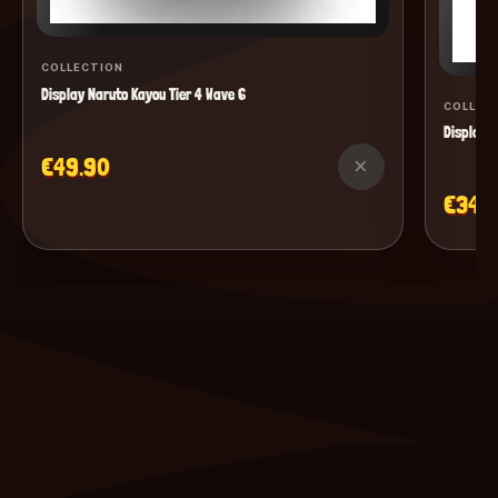
COLLECTION
Display Naruto Kayou Tier 4 Wave 6
COLLEC
Display M
€49.90
×
€34.