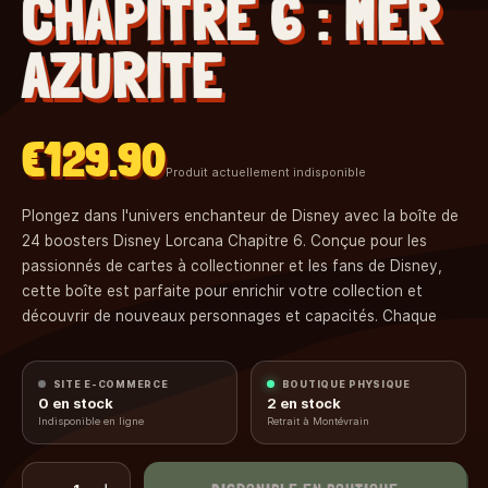
CHAPITRE 6 : MER
AZURITE
€129.90
Produit actuellement indisponible
Plongez dans l'univers enchanteur de Disney avec la boîte de
24 boosters Disney Lorcana Chapitre 6. Conçue pour les
passionnés de cartes à collectionner et les fans de Disney,
cette boîte est parfaite pour enrichir votre collection et
découvrir de nouveaux personnages et capacités. Chaque
booster contient 12 cartes aléatoires, offrant une expérience
de jeu unique à chaque ouverture.
SITE E-COMMERCE
BOUTIQUE PHYSIQUE
Le Chapitre 6 de Lorcana introduit 204 nouvelles cartes,
0
en stock
2
en stock
marquant l'entrée des Univers de Baymax et des Nouveaux
Indisponible en ligne
Retrait à Montévrain
Héros et de Tic et Tac, Les Rangers du Risque dans cet
univers magique. Les joueurs peuvent construire leur propre