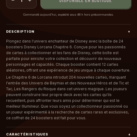
−
+
DISPONIBLE EN BOUTIQUE
1
deck avec les cartes qu'ils recueillent, puis affronter leurs
amis pour déterminer qui est le meilleur Illumineur. Que vous
Commandé aujourd’hui, expédié sous 48 h hors précommandes.
soyez un collectionneur passionné ou un joueur expérimenté
à la recherche de cartes rares et exclusives, ce coffret de 24
boosters est fait pour vous.
+
DESCRIPTION
Plongez dans l'univers enchanteur de Disney avec la boîte de 24
boosters Disney Lorcana Chapitre 6. Conçue pour les passionnés
de cartes à collectionner et les fans de Disney, cette boîte est
parfaite pour enrichir votre collection et découvrir de nouveaux
personnages et capacités. Chaque booster contient 12 cartes
aléatoires, offrant une expérience de jeu unique à chaque ouverture.
Le Chapitre 6 de Lorcana introduit 204 nouvelles cartes, marquant
l'entrée des Univers de Baymax et des Nouveaux Héros et de Tic et
Tac, Les Rangers du Risque dans cet univers magique. Les joueurs
peuvent construire leur propre deck avec les cartes qu'ils
recueillent, puis affronter leurs amis pour déterminer qui est le
meilleur Illumineur. Que vous soyez un collectionneur passionné ou
un joueur expérimenté à la recherche de cartes rares et exclusives,
ce coffret de 24 boosters est fait pour vous.
CARACTÉRISTIQUES
+