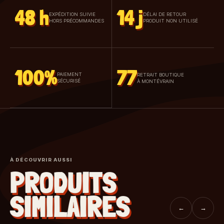
48 h
14 j
EXPÉDITION SUIVIE
DÉLAI DE RETOUR
HORS PRÉCOMMANDES
PRODUIT NON UTILISÉ
100%
77
PAIEMENT
RETRAIT BOUTIQUE
SÉCURISÉ
À MONTÉVRAIN
À DÉCOUVRIR AUSSI
PRODUITS
SIMILAIRES
←
→