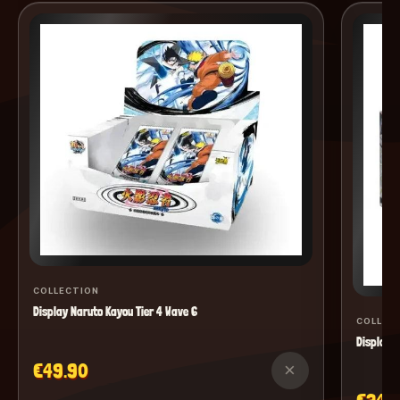
COLLECTION
Display Naruto Kayou Tier 4 Wave 6
COLLEC
Display M
€49.90
×