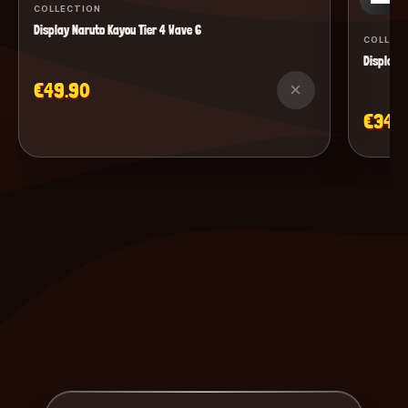
COLLECTION
Display Naruto Kayou Tier 4 Wave 6
COLLEC
Display M
€49.90
×
€34.