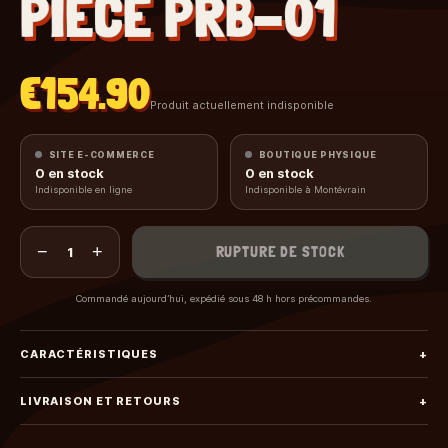
PIECE PRB-01
€154.90
Produit actuellement indisponible
SITE E-COMMERCE
BOUTIQUE PHYSIQUE
0
en stock
0
en stock
Indisponible en ligne
Indisponible à Montévrain
−
+
RUPTURE DE STOCK
1
Commandé aujourd’hui, expédié sous 48 h hors précommandes.
CARACTÉRISTIQUES
+
LIVRAISON ET RETOURS
+