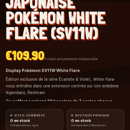
JAPONAISE
POKÉMON WHITE
FLARE (SV11W)
€109.90
Produit actuellement indisponible
Display Pokémon SV11W White Flare
Édition exclusive de la série Écarlate & Violet,
White Flare
vous entraîne dans une extension centrée sur son emblème
légendaire, Reshiram.
Ce coffret contient 20 boosters de 7 cartes chacun
SITE E-COMMERCE
BOUTIQUE PHYSIQUE
0
en stock
0
en stock
Indisponible en ligne
Indisponible à Montévrain