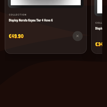
COLLECTION
Display Naruto Kayou Tier 4 Wave 6
COLLEC
Display M
€49.90
×
€34.