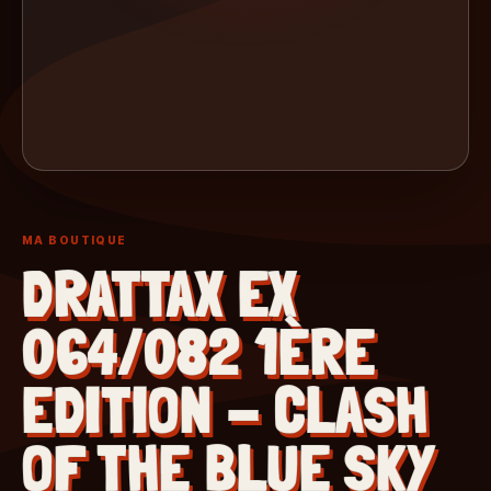
MA BOUTIQUE
DRATTAX EX
064/082 1ÈRE
EDITION - CLASH
OF THE BLUE SKY