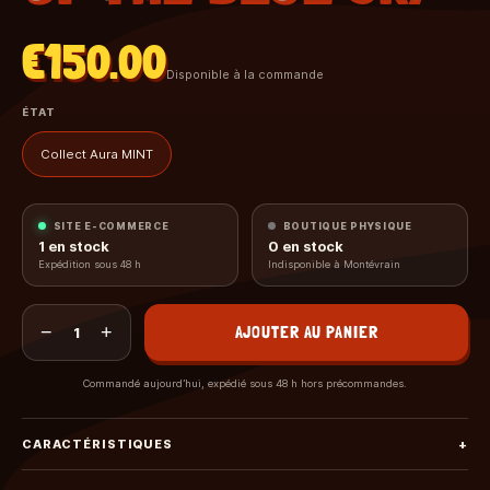
€150.00
Disponible à la commande
ÉTAT
Collect Aura MINT
SITE E-COMMERCE
BOUTIQUE PHYSIQUE
1
en stock
0
en stock
Expédition sous 48 h
Indisponible à Montévrain
−
+
AJOUTER AU PANIER
1
Commandé aujourd’hui, expédié sous 48 h hors précommandes.
CARACTÉRISTIQUES
+