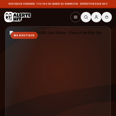
NOUVEAUX HORAIRES · 11 H–19 H DU MARDI AU DIMANCHE · EXPÉDITION SOUS 48 H
MA BOUTIQUE