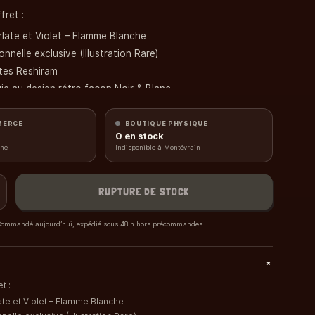
fret :
rlate et Violet – Flamme Blanche
nnelle exclusive (Illustration Rare)
tes Reshiram
ie au design rétro façon Noir & Blanc
EV10.5 avec présentation des cartes clés
s de dégâts
MERCE
BOUTIQUE PHYSIQUE
0
en stock
e de lancer de pièce
gne
Indisponible à Montévrain
États Spéciaux
ngement rigide avec 4 séparateurs illustrés
RUPTURE DE STOCK
 pour débloquer le contenu dans le JCC Pokémon Live
s pas garantir un scellage parfait sur les ETB
ommandé aujourd’hui, expédié sous 48 h hors précommandes.
+
et :
ate et Violet – Flamme Blanche