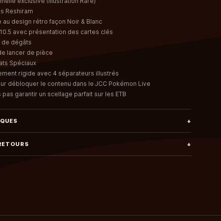
nelle exclusive (Illustration Rare)
es Reshiram
 au design rétro façon Noir & Blanc
V10.5 avec présentation des cartes clés
 de dégâts
de lancer de pièce
ats Spéciaux
ement rigide avec 4 séparateurs illustrés
our débloquer le contenu dans le JCC Pokémon Live
as garantir un scellage parfait sur les ETB
IQUES
+
 RETOURS
+