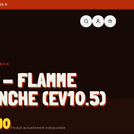
48 H
ÉMON
 - FLAMME
NCHE (EV10.5)
90
Produit actuellement indisponible