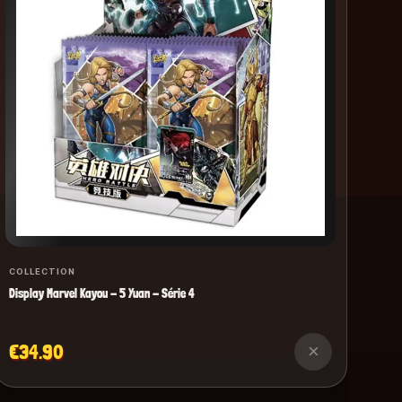
€2
COLLECTION
Display Marvel Kayou - 5 Yuan - Série 4
€34.90
×