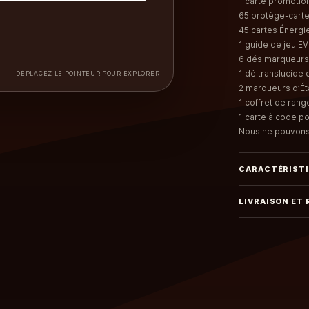
1 carte promotion
65 protège-cart
45 cartes Énergie
1 guide de jeu E
6 dés marqueurs
1 dé translucide 
DÉPLACEZ LE POINTEUR POUR EXPLORER
2 marqueurs d’Ét
1 coffret de rang
1 carte à code p
Nous ne pouvons p
CARACTÉRIST
LIVRAISON ET