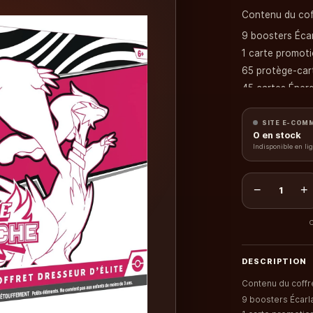
Contenu du cof
9 boosters Éca
1 carte promotio
65 protège-car
45 cartes Énerg
1 guide de jeu 
6 dés marqueur
SITE E-COM
0
en stock
1 dé translucid
Indisponible en li
2 marqueurs d’
1 coffret de ra
−
+
1
1 carte à code
Nous ne pouvon
C
DESCRIPTION
Contenu du coffr
9 boosters Écarl