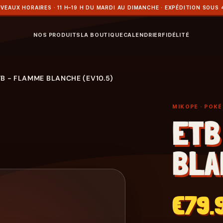
VEAUX HORAIRES · 11 H–19 H DU MARDI AU DIMANCHE · EXPÉDITION SOUS 
NOS PRODUITS
LA BOUTIQUE
CALENDRIER
FIDÉLITÉ
TB - FLAMME BLANCHE (EV10.5)
MIKOPE
· POK
ETB
BLA
€79.