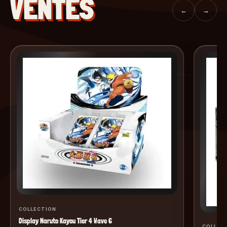
VENTES
←
→
COLLECTION
Display Naruto Kayou Tier 4 Wave 6
COLLEC