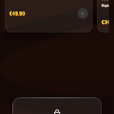
Display M
€49.90
×
€34.