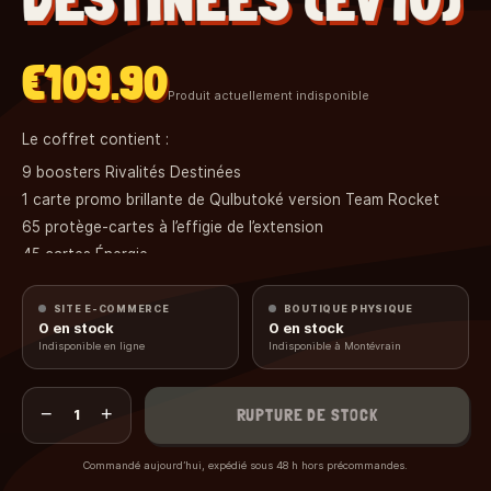
€109.90
Produit actuellement indisponible
Le coffret contient :
9 boosters Rivalités Destinées
1 carte promo brillante de Qulbutoké version Team Rocket
65 protège-cartes à l’effigie de l’extension
45 cartes Énergie
1 guide de jeu complet pour maîtriser l’extension
6 dés marqueurs de dégâts, 1 dé compétition, 2 marqueurs
SITE E-COMMERCE
BOUTIQUE PHYSIQUE
0
en stock
0
en stock
d’États Spéciaux
Indisponible en ligne
Indisponible à Montévrain
1 coffret de rangement avec 4 séparateurs
1 carte à code pour jouer en ligne sur le JCC Pokémon Live
−
+
RUPTURE DE STOCK
1
Commandé aujourd’hui, expédié sous 48 h hors précommandes.