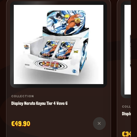
COLLECTION
Display Naruto Kayou Tier 4 Wave 6
COLLEC
Display M
€49.90
×
€34.