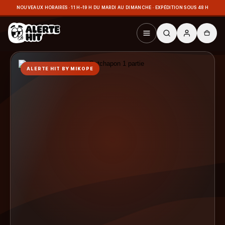
NOUVEAUX HORAIRES · 11 H–19 H DU MARDI AU DIMANCHE · EXPÉDITION SOUS 48 H
ALERTE HIT BY MIKOPE