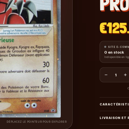
PRO
€125
SITE E-COM
0
en stock
Indisponible en li
−
+
1
C
CARACTÉRIST
LIVRAISON ET
DÉPLACEZ LE POINTEUR POUR EXPLORER