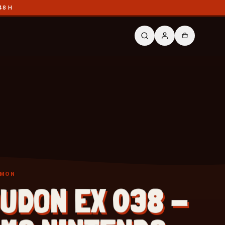
48 H
ÉMON
UDON EX 038 -