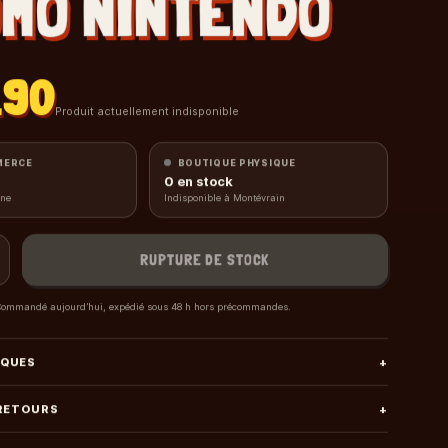
MO NINTENDO
.90
Produit actuellement indisponible
MERCE
BOUTIQUE PHYSIQUE
0
en stock
gne
Indisponible à Montévrain
RUPTURE DE STOCK
ommandé aujourd’hui, expédié sous 48 h hors précommandes.
IQUES
+
 RETOURS
+