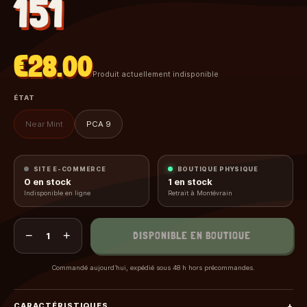
151
€28.00
Produit actuellement indisponible
ÉTAT
Near Mint
PCA 9
SITE E-COMMERCE
BOUTIQUE PHYSIQUE
0
en stock
1
en stock
Indisponible en ligne
Retrait à Montévrain
−
+
DISPONIBLE EN BOUTIQUE
1
Commandé aujourd’hui, expédié sous 48 h hors précommandes.
CARACTÉRISTIQUES
+