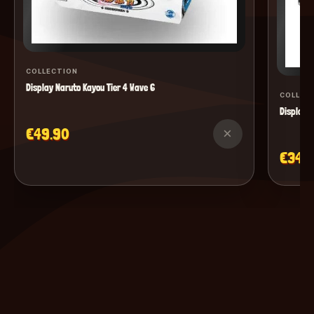
COLLECTION
Display Naruto Kayou Tier 4 Wave 6
COLLEC
Display M
€49.90
×
€34.