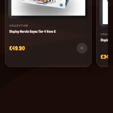
COLLECTION
Display Naruto Kayou Tier 4 Wave 6
COLLEC
Display M
€49.90
×
€34.