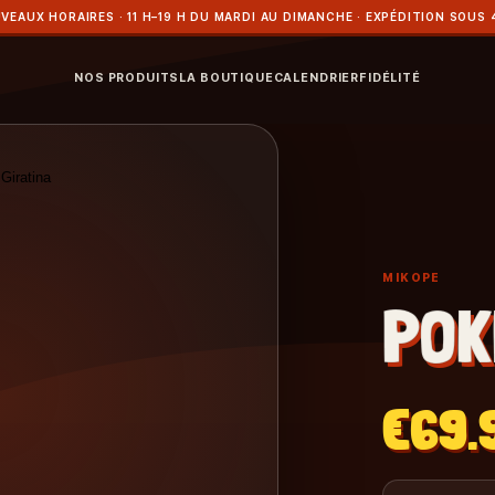
VEAUX HORAIRES · 11 H–19 H DU MARDI AU DIMANCHE · EXPÉDITION SOUS 
NOS PRODUITS
LA BOUTIQUE
CALENDRIER
FIDÉLITÉ
MIKOPE
POK
€69.