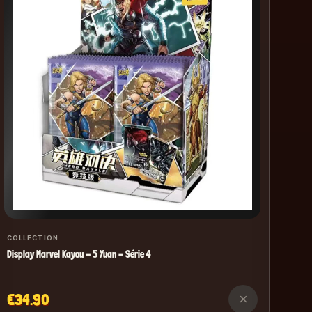
Play
€2
COLLECTION
Display Marvel Kayou - 5 Yuan - Série 4
€34.90
×