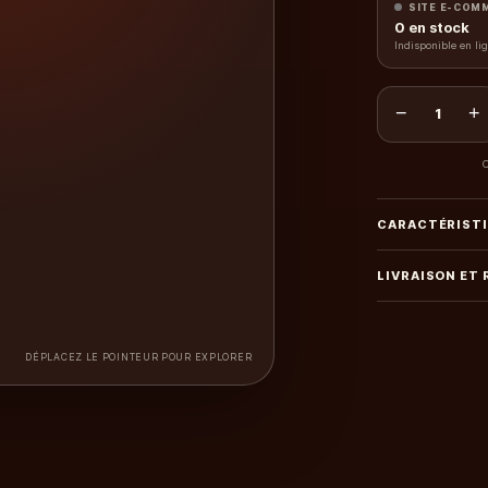
SITE E-COM
0
en stock
Indisponible en li
−
+
1
C
CARACTÉRIST
LIVRAISON ET
DÉPLACEZ LE POINTEUR POUR EXPLORER