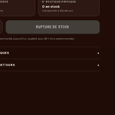
MERCE
BOUTIQUE PHYSIQUE
0
en stock
gne
Indisponible à Montévrain
RUPTURE DE STOCK
ommandé aujourd’hui, expédié sous 48 h hors précommandes.
IQUES
+
 RETOURS
+