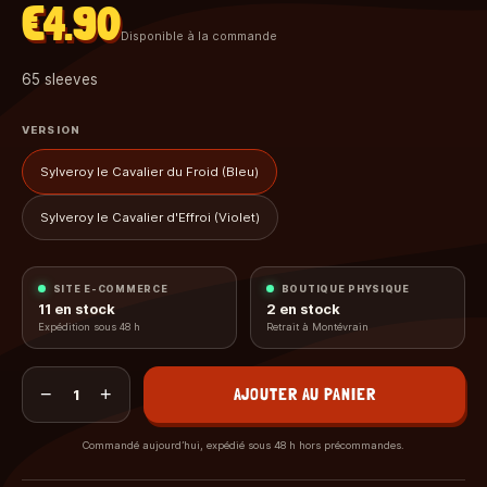
€4.90
Disponible à la commande
65 sleeves
VERSION
Sylveroy le Cavalier du Froid (Bleu)
Sylveroy le Cavalier d'Effroi (Violet)
SITE E-COMMERCE
BOUTIQUE PHYSIQUE
11
en stock
2
en stock
Expédition sous 48 h
Retrait à Montévrain
−
+
AJOUTER AU PANIER
1
Commandé aujourd’hui, expédié sous 48 h hors précommandes.