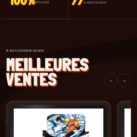
100%
77
SÉCURISÉ
À MONTÉVRAIN
À DÉCOUVRIR AUSSI
MEILLEURES
VENTES
←
→