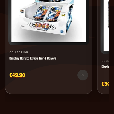
COLLECTION
Display Naruto Kayou Tier 4 Wave 6
COLLEC
Display M
€49.90
×
€34.