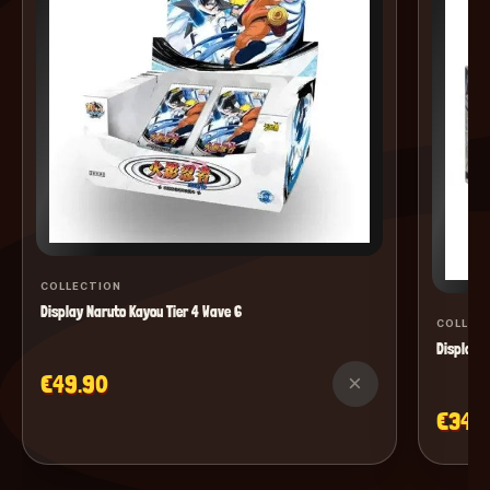
COLLECTION
Display Naruto Kayou Tier 4 Wave 6
COLLEC
Display M
€49.90
×
€34.