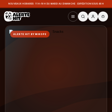
NOUVEAUX HORAIRES · 11 H–19 H DU MARDI AU DIMANCHE · EXPÉDITION SOUS 48 H
ALERTE HIT BY MIKOPE