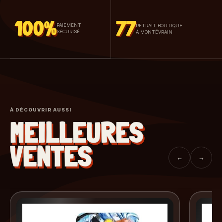
100%
77
PAIEMENT
RETRAIT BOUTIQUE
SÉCURISÉ
À MONTÉVRAIN
À DÉCOUVRIR AUSSI
MEILLEURES
VENTES
←
→