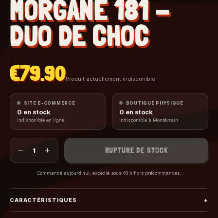
MORGANE 181 -
DUO DE CHOC
€79.90
Produit actuellement indisponible
SITE E-COMMERCE
BOUTIQUE PHYSIQUE
0
en stock
0
en stock
Indisponible en ligne
Indisponible à Montévrain
−
+
RUPTURE DE STOCK
1
Commandé aujourd’hui, expédié sous 48 h hors précommandes.
CARACTÉRISTIQUES
+