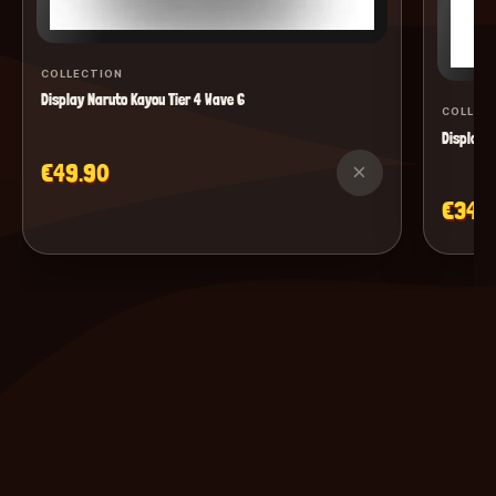
COLLECTION
Display Naruto Kayou Tier 4 Wave 6
COLLEC
Display M
€49.90
×
€34.