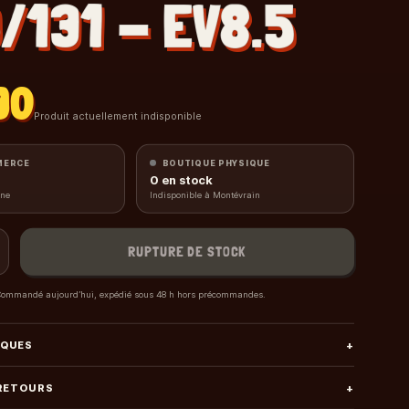
/131 - EV8.5
90
Produit actuellement indisponible
MERCE
BOUTIQUE PHYSIQUE
0
en stock
gne
Indisponible à Montévrain
RUPTURE DE STOCK
ommandé aujourd’hui, expédié sous 48 h hors précommandes.
IQUES
+
 RETOURS
+