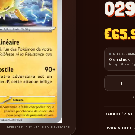
029
€65.
SITE E-COM
0
en stock
Indisponible en li
−
+
1
C
CARACTÉRIST
DÉPLACEZ LE POINTEUR POUR EXPLORER
LIVRAISON ET