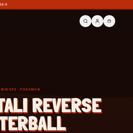
48 H
Y MIKOPE
· POKÉMON
TALI REVERSE
TERBALL