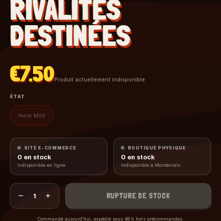
RIVALITÉS
DESTINÉES
€7.50
Produit actuellement indisponible
ÉTAT
Near Mint
SITE E-COMMERCE
BOUTIQUE PHYSIQUE
0
en stock
0
en stock
Indisponible en ligne
Indisponible à Montévrain
−
+
RUPTURE DE STOCK
1
Commandé aujourd’hui, expédié sous 48 h hors précommandes.