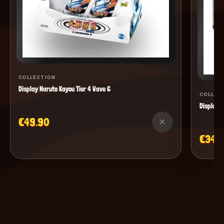
COLLECTION
Display Naruto Kayou Tier 4 Wave 6
COLLEC
Display M
€49.90
×
€34.