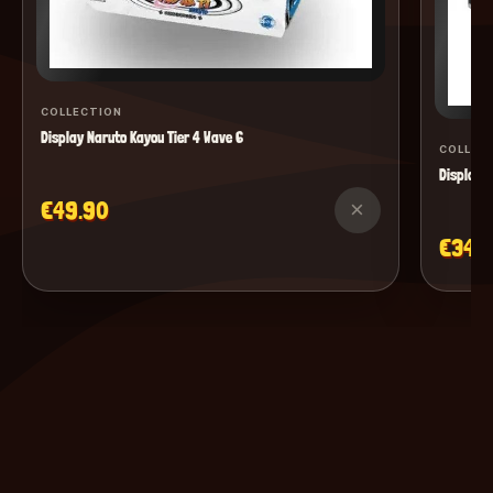
COLLECTION
Display Naruto Kayou Tier 4 Wave 6
COLLEC
Display M
€49.90
×
€34.