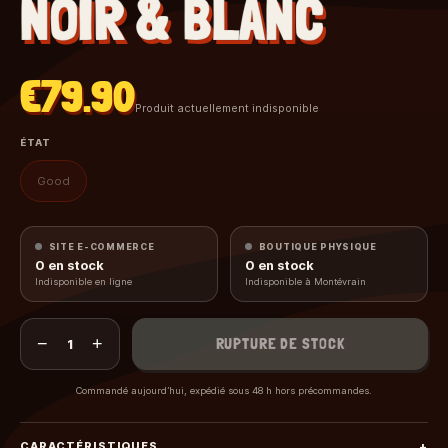
NOIR & BLANC
€79.90
Produit actuellement indisponible
ÉTAT
Good
SITE E-COMMERCE
BOUTIQUE PHYSIQUE
0
en stock
0
en stock
Indisponible en ligne
Indisponible à Montévrain
−
+
RUPTURE DE STOCK
1
Commandé aujourd’hui, expédié sous 48 h hors précommandes.
CARACTÉRISTIQUES
+