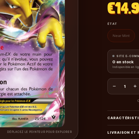
€14.
ÉTAT
Near Mint
SITE E-COM
0
en stock
Indisponible en li
−
+
1
C
CARACTÉRIST
DÉPLACEZ LE POINTEUR POUR EXPLORER
LIVRAISON ET