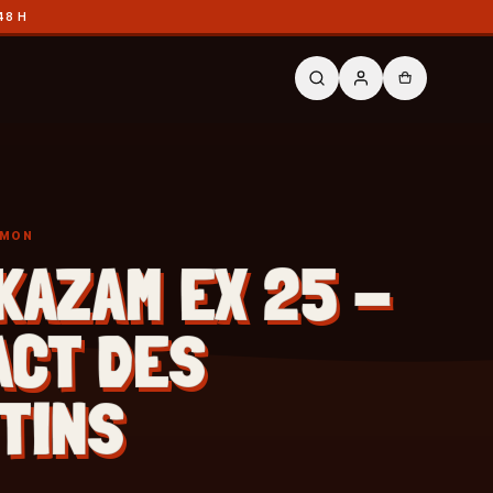
48 H
ÉMON
KAZAM EX 25 -
ACT DES
TINS