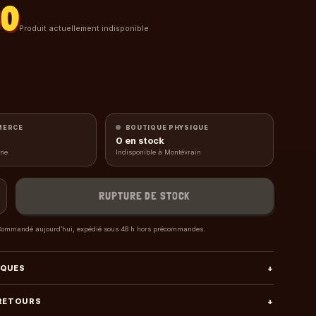
90
Produit actuellement indisponible
MERCE
BOUTIQUE PHYSIQUE
0
en stock
gne
Indisponible à Montévrain
RUPTURE DE STOCK
ommandé aujourd’hui, expédié sous 48 h hors précommandes.
IQUES
+
 RETOURS
+