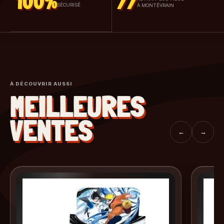
100%
77
SÉCURISÉ
À MONTÉVRAIN
À DÉCOUVRIR AUSSI
MEILLEURES
VENTES
←
→