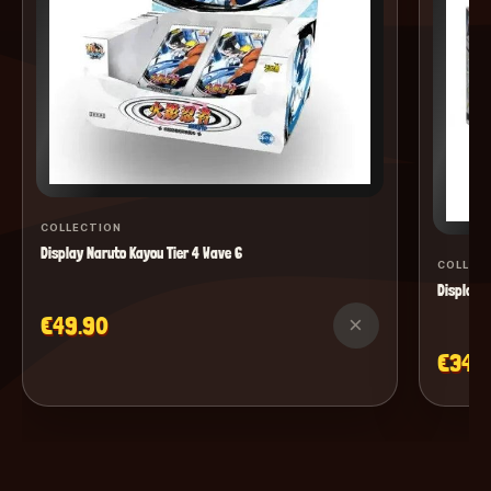
COLLECTION
Display Naruto Kayou Tier 4 Wave 6
COLLEC
Display M
€49.90
×
€34.