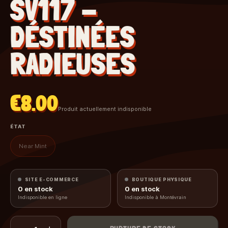
SV117 -
DÉSTINÉES
RADIEUSES
€8.00
Produit actuellement indisponible
ÉTAT
Near Mint
SITE E-COMMERCE
BOUTIQUE PHYSIQUE
0
en stock
0
en stock
Indisponible en ligne
Indisponible à Montévrain