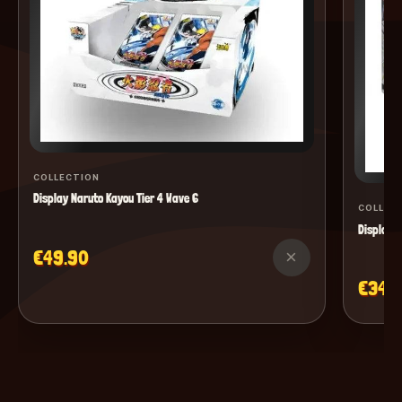
COLLECTION
Display Naruto Kayou Tier 4 Wave 6
COLLEC
Display M
€49.90
×
€34.