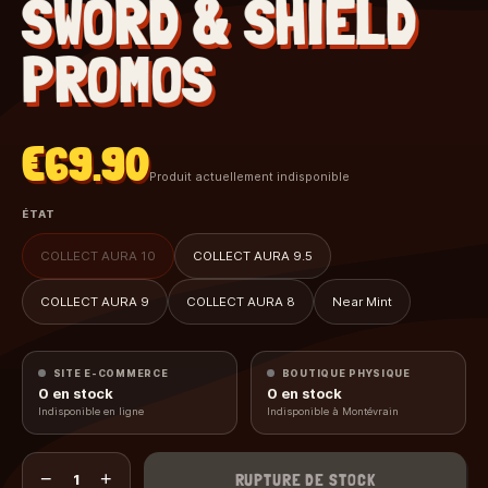
SWORD & SHIELD
PROMOS
€69.90
Produit actuellement indisponible
ÉTAT
COLLECT AURA 10
COLLECT AURA 9.5
COLLECT AURA 9
COLLECT AURA 8
Near Mint
SITE E-COMMERCE
BOUTIQUE PHYSIQUE
0
en stock
0
en stock
Indisponible en ligne
Indisponible à Montévrain
−
+
RUPTURE DE STOCK
1