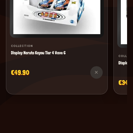
COLLECTION
Display Naruto Kayou Tier 4 Wave 6
COLLEC
Display M
€49.90
×
€34.