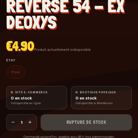
REVERSE 54 - EX
DEOXYS
€4.90
Produit actuellement indisponible
ÉTAT
Poor
SITE E-COMMERCE
BOUTIQUE PHYSIQUE
0
en stock
0
en stock
Indisponible en ligne
Indisponible à Montévrain
−
+
RUPTURE DE STOCK
1
Commandé aujourd’hui, expédié sous 48 h hors précommandes.