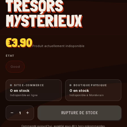
TRÉSORS
MYSTÉRIEUX
€3.90
Produit actuellement indisponible
ÉTAT
Good
SITE E-COMMERCE
BOUTIQUE PHYSIQUE
0
en stock
0
en stock
Indisponible en ligne
Indisponible à Montévrain
−
+
RUPTURE DE STOCK
1
Commandé aujourd’hui, expédié sous 48 h hors précommandes.