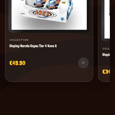
COLLECTION
Display Naruto Kayou Tier 4 Wave 6
COLLEC
Display M
€49.90
×
€34.