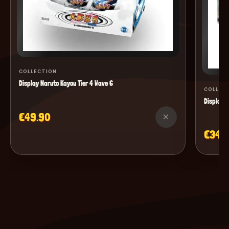
COLLECTION
Display Naruto Kayou Tier 4 Wave 6
COLLEC
Display M
€49.90
×
€34.