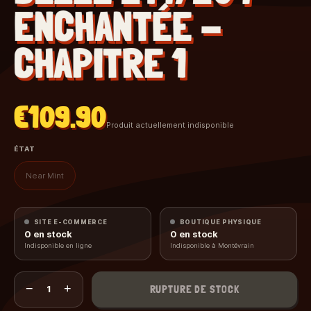
ENCHANTÉE -
CHAPITRE 1
€109.90
Produit actuellement indisponible
ÉTAT
Near Mint
SITE E-COMMERCE
BOUTIQUE PHYSIQUE
0
en stock
0
en stock
Indisponible en ligne
Indisponible à Montévrain
−
+
RUPTURE DE STOCK
1