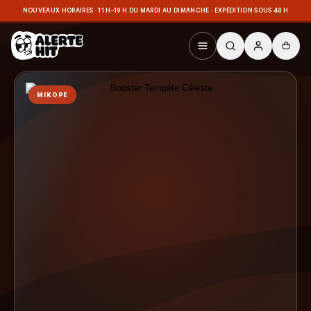
NOUVEAUX HORAIRES · 11 H–19 H DU MARDI AU DIMANCHE · EXPÉDITION SOUS 48 H
MIKOPE