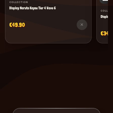
COLLECTION
Display Naruto Kayou Tier 4 Wave 6
COLLEC
Display M
€49.90
×
€34.