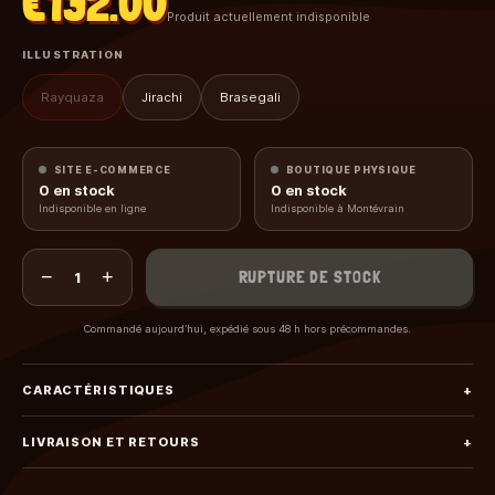
€132.00
Produit actuellement indisponible
ILLUSTRATION
Rayquaza
Jirachi
Brasegali
SITE E-COMMERCE
BOUTIQUE PHYSIQUE
0
en stock
0
en stock
Indisponible en ligne
Indisponible à Montévrain
−
+
RUPTURE DE STOCK
1
Commandé aujourd’hui, expédié sous 48 h hors précommandes.
CARACTÉRISTIQUES
+
LIVRAISON ET RETOURS
+