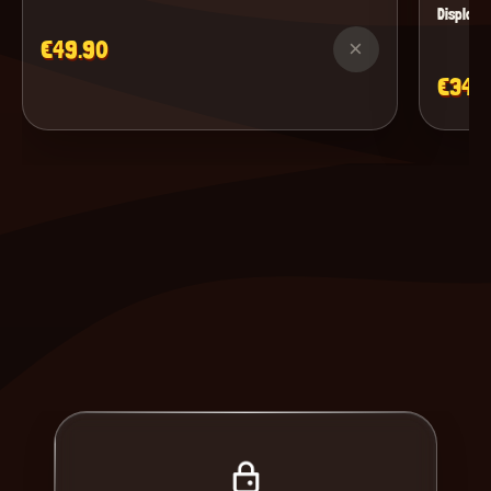
Display M
€49.90
×
€34.