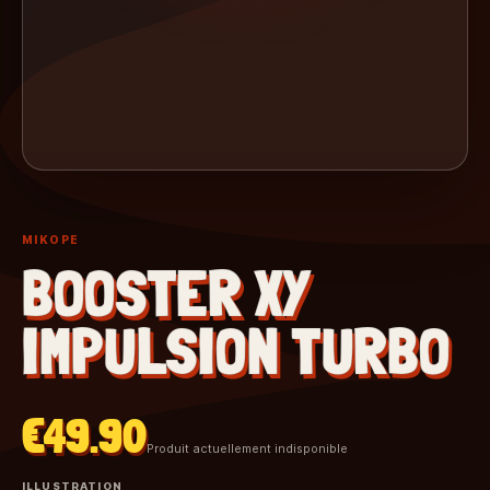
MIKOPE
BOOSTER XY
IMPULSION TURBO
€49.90
Produit actuellement indisponible
ILLUSTRATION