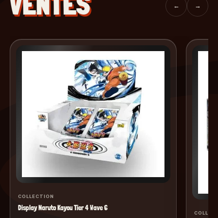
VENTES
←
→
COLLECTION
Display Naruto Kayou Tier 4 Wave 6
COLLEC