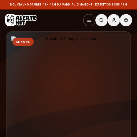
NOUVEAUX HORAIRES · 11 H–19 H DU MARDI AU DIMANCHE · EXPÉDITION SOUS 48 H
MIKOPE