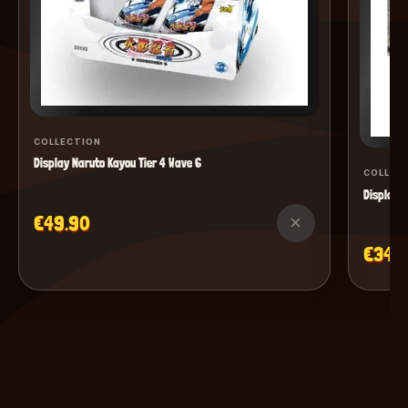
COLLECTION
Display Naruto Kayou Tier 4 Wave 6
COLLEC
Display M
€49.90
×
€34.