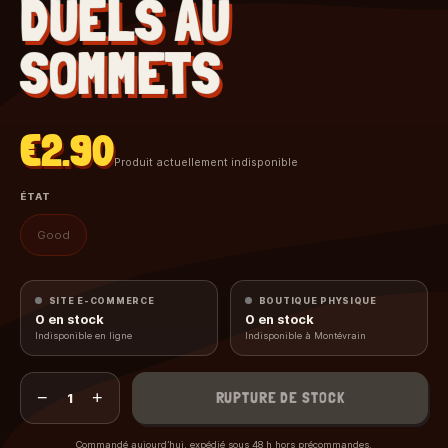
DUELS AU
SOMMETS
€2.90
Produit actuellement indisponible
ÉTAT
Good
SITE E-COMMERCE
BOUTIQUE PHYSIQUE
0
en stock
0
en stock
Indisponible en ligne
Indisponible à Montévrain
−
+
RUPTURE DE STOCK
1
Commandé aujourd’hui, expédié sous 48 h hors précommandes.