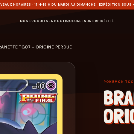
VEAUX HORAIRES · 11 H–19 H DU MARDI AU DIMANCHE · EXPÉDITION SOUS 
NOS PRODUITS
LA BOUTIQUE
CALENDRIER
FIDÉLITÉ
RANETTE TG07 - ORIGINE PERDUE
POKEMON TCG
BRA
ORI