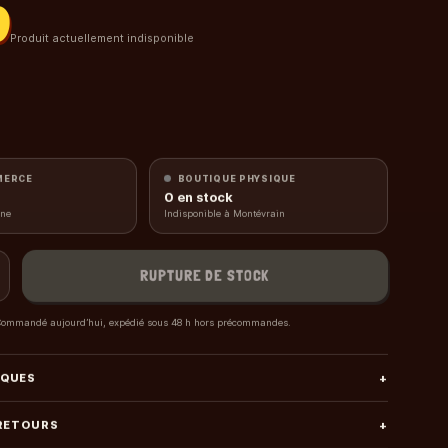
0
Produit actuellement indisponible
MERCE
BOUTIQUE PHYSIQUE
0
en stock
gne
Indisponible à Montévrain
RUPTURE DE STOCK
ommandé aujourd’hui, expédié sous 48 h hors précommandes.
IQUES
+
 RETOURS
+