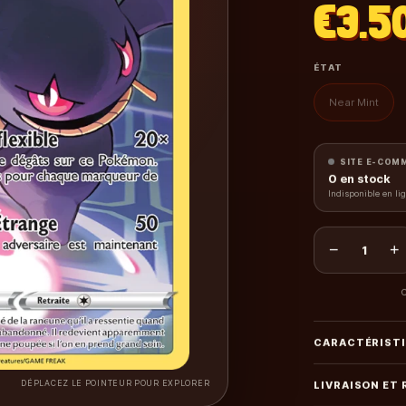
€3.5
ÉTAT
Near Mint
SITE E-COM
0
en stock
Indisponible en li
−
+
1
C
CARACTÉRIST
DÉPLACEZ LE POINTEUR POUR EXPLORER
LIVRAISON ET