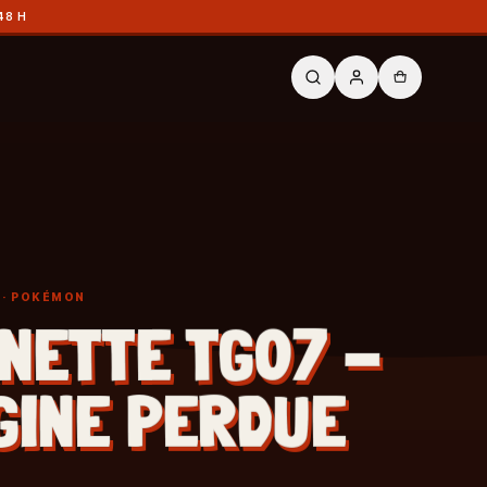
48 H
· POKÉMON
NETTE TG07 -
GINE PERDUE