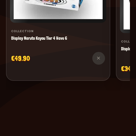
COLLECTION
Display Naruto Kayou Tier 4 Wave 6
COLLEC
Display M
€49.90
×
€34.