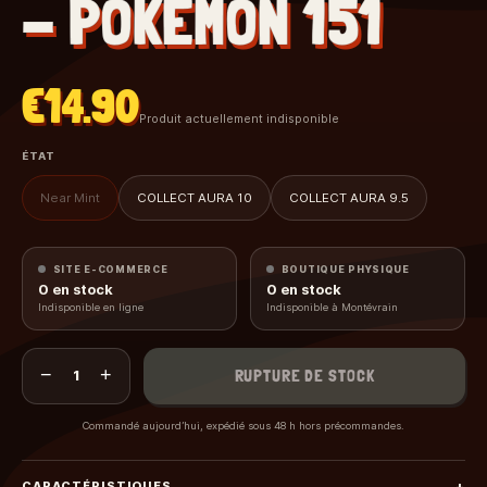
- POKEMON 151
€14.90
Produit actuellement indisponible
ÉTAT
Near Mint
COLLECT AURA 10
COLLECT AURA 9.5
SITE E-COMMERCE
BOUTIQUE PHYSIQUE
0
en stock
0
en stock
Indisponible en ligne
Indisponible à Montévrain
−
+
RUPTURE DE STOCK
1
Commandé aujourd’hui, expédié sous 48 h hors précommandes.
CARACTÉRISTIQUES
+