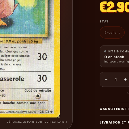
€2.9
ÉTAT
Excellent
SITE E-COM
0
en stock
Indisponible en li
−
+
1
C
CARACTÉRIST
DÉPLACEZ LE POINTEUR POUR EXPLORER
LIVRAISON ET