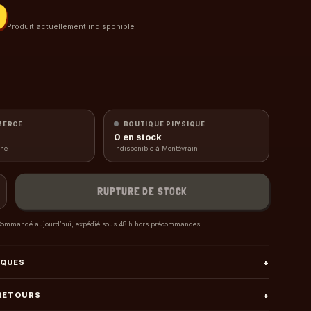
0
Produit actuellement indisponible
MERCE
BOUTIQUE PHYSIQUE
0
en stock
gne
Indisponible à Montévrain
RUPTURE DE STOCK
ommandé aujourd’hui, expédié sous 48 h hors précommandes.
IQUES
+
 RETOURS
+