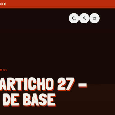
48 H
ÉMON
ARTICHO 27 -
 DE BASE