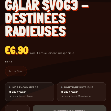
GALAR SV063 -
DÉSTINÉES
RADIEUSES
€6.90
Produit actuellement indisponible
ÉTAT
Near Mint
SITE E-COMMERCE
BOUTIQUE PHYSIQUE
0
en stock
0
en stock
Indisponible en ligne
Indisponible à Montévrain