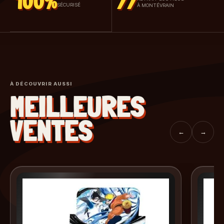
100%
77
SÉCURISÉ
À MONTÉVRAIN
À DÉCOUVRIR AUSSI
MEILLEURES
VENTES
←
→