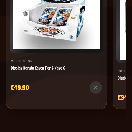
COLLECTION
Display Naruto Kayou Tier 4 Wave 6
COLLEC
Display M
€49.90
×
€34.