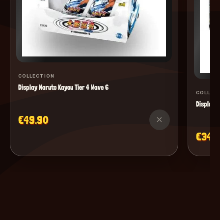
COLLECTION
Display Naruto Kayou Tier 4 Wave 6
COLLEC
Display M
€49.90
×
€34.