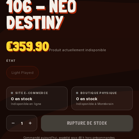
106 - NEO
DESTINY
€359.90
Produit actuellement indisponible
ÉTAT
Light Played
SITE E-COMMERCE
BOUTIQUE PHYSIQUE
0
en stock
0
en stock
Indisponible en ligne
Indisponible à Montévrain
−
+
RUPTURE DE STOCK
1
Commandé aujourd’hui, expédié sous 48 h hors précommandes.