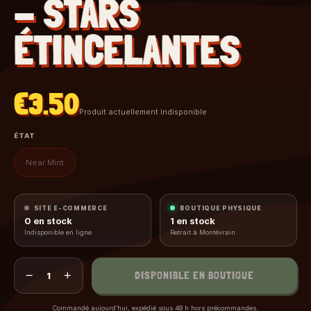
- STARS
ÉTINCELANTES
€3.50
Produit actuellement indisponible
ÉTAT
Near Mint
SITE E-COMMERCE
BOUTIQUE PHYSIQUE
0
en stock
1
en stock
Indisponible en ligne
Retrait à Montévrain
−
+
DISPONIBLE EN BOUTIQUE
1
Commandé aujourd’hui, expédié sous 48 h hors précommandes.