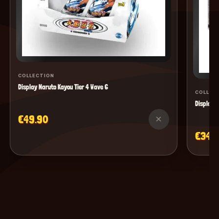
COLLECTION
Display Naruto Kayou Tier 4 Wave 6
COLLEC
Display M
€49.90
×
€34.