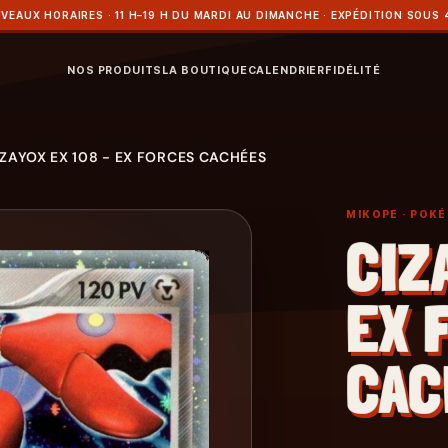
VEAUX HORAIRES · 11 H–19 H DU MARDI AU DIMANCHE · EXPÉDITION SOUS 
NOS PRODUITS
LA BOUTIQUE
CALENDRIER
FIDÉLITÉ
IZAYOX EX 108 - EX FORCES CACHÉES
MIKOPE
· POK
CIZ
EX 
CAC