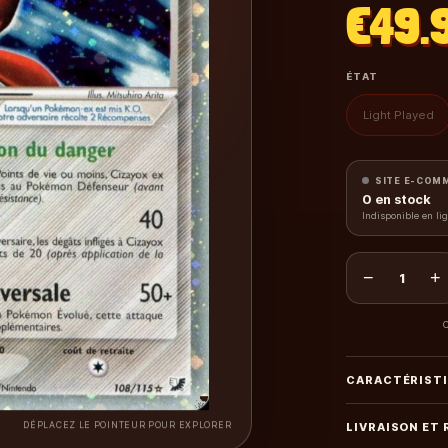
€49.
ÉTAT
Light Played
SITE E-COM
0
en stock
Indisponible en li
−
+
1
C
CARACTÉRIST
DÉPLACEZ LE POINTEUR POUR EXPLORER
LIVRAISON ET