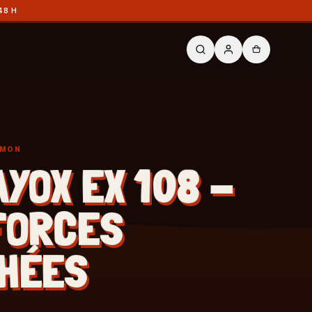
48 H
ÉMON
AYOX EX 108 -
FORCES
HÉES