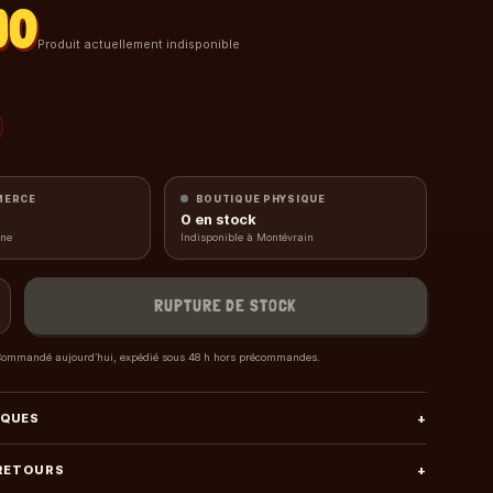
90
Produit actuellement indisponible
MERCE
BOUTIQUE PHYSIQUE
0
en stock
gne
Indisponible à Montévrain
RUPTURE DE STOCK
ommandé aujourd’hui, expédié sous 48 h hors précommandes.
IQUES
+
 RETOURS
+