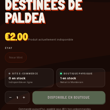
DESTINÉES DE
PALDEA
€2.00
Produit actuellement indisponible
ÉTAT
Near Mint
SITE E-COMMERCE
BOUTIQUE PHYSIQUE
0
en stock
1
en stock
Indisponible en ligne
Retrait à Montévrain
−
+
DISPONIBLE EN BOUTIQUE
1
Commandé aujourd’hui, expédié sous 48 h hors précommandes.