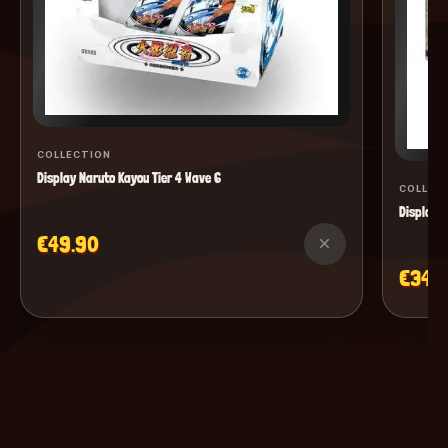
COLLECTION
Display Naruto Kayou Tier 4 Wave 6
COLLEC
Display M
€49.90
×
€34.