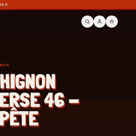
48 H
ÉMON
HIGNON
ERSE 46 -
PÊTE