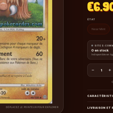
€6.9
ÉTAT
Near Mint
SITE E-COM
0
en stock
Indisponible en li
−
+
1
C
CARACTÉRIST
DÉPLACEZ LE POINTEUR POUR EXPLORER
LIVRAISON ET