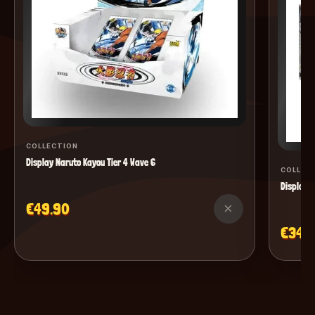
COLLECTION
Display Naruto Kayou Tier 4 Wave 6
COLLEC
Display M
€49.90
×
€34.