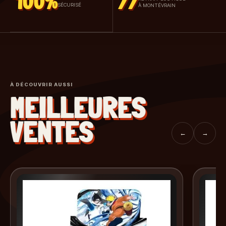
100%
77
SÉCURISÉ
À MONTÉVRAIN
À DÉCOUVRIR AUSSI
MEILLEURES
VENTES
←
→