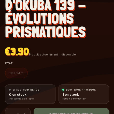
D'OKUBA 139 -
ÉVOLUTIONS
PRISMATIQUES
€3.90
Produit actuellement indisponible
ÉTAT
Near Mint
SITE E-COMMERCE
BOUTIQUE PHYSIQUE
0
en stock
1
en stock
Indisponible en ligne
Retrait à Montévrain