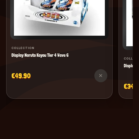
COLLECTION
Display Naruto Kayou Tier 4 Wave 6
COLLEC
Display M
€49.90
×
€34.