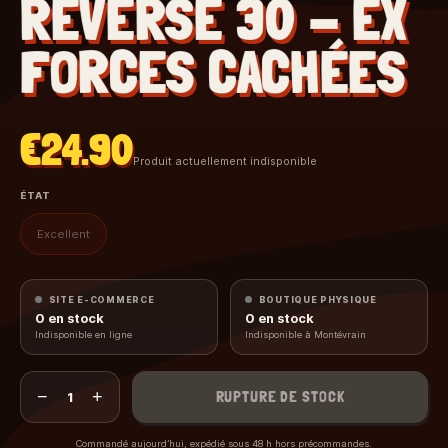
REVERSE 30 - EX
FORCES CACHÉES
€24.90
Produit actuellement indisponible
ÉTAT
Excellent
SITE E-COMMERCE
BOUTIQUE PHYSIQUE
0
en stock
0
en stock
Indisponible en ligne
Indisponible à Montévrain
−
+
RUPTURE DE STOCK
1
Commandé aujourd’hui, expédié sous 48 h hors précommandes.