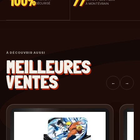
100%
77
SÉCURISÉ
À MONTÉVRAIN
À DÉCOUVRIR AUSSI
MEILLEURES
VENTES
←
→