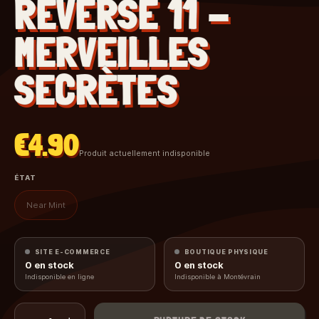
REVERSE 11 -
MERVEILLES
SECRÈTES
€4.90
Produit actuellement indisponible
ÉTAT
Near Mint
SITE E-COMMERCE
BOUTIQUE PHYSIQUE
0
en stock
0
en stock
Indisponible en ligne
Indisponible à Montévrain