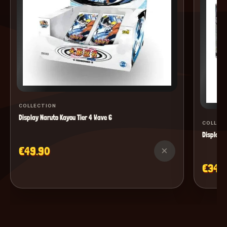
COLLECTION
Display Naruto Kayou Tier 4 Wave 6
COLLEC
Display M
€49.90
×
€34.